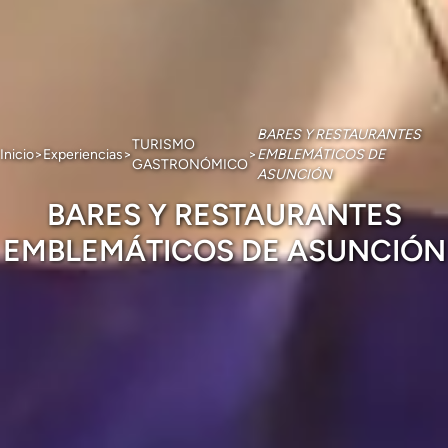
BARES Y RESTAURANTES
TURISMO
Inicio
>
Experiencias
>
>
EMBLEMÁTICOS DE
GASTRONÓMICO
ASUNCIÓN
BARES Y RESTAURANTES
EMBLEMÁTICOS DE ASUNCIÓN