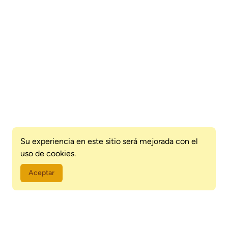
Su experiencia en este sitio será mejorada con el
uso de cookies.
Aceptar
Asunción está hecha de historias, memorias y sabores que se
han construido entre copas levantadas, platos típicos y charlas
que quedaron grabadas en el tiempo. Sus bares y restaurantes