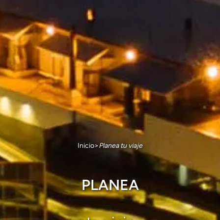
Inicio
>
Planea tu viaje
PLANEA