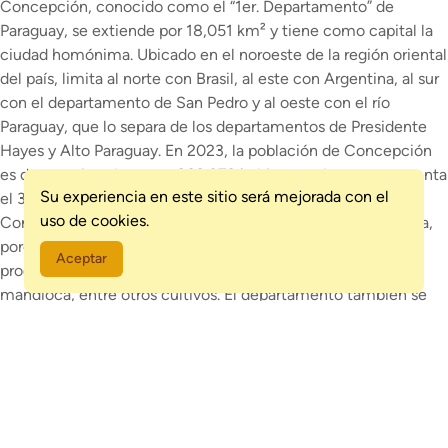
Concepción, conocido como el “1er. Departamento” de
Paraguay, se extiende por 18,051 km² y tiene como capital la
ciudad homónima. Ubicado en el noroeste de la región oriental
del país, limita al norte con Brasil, al este con Argentina, al sur
con el departamento de San Pedro y al oeste con el río
Paraguay, que lo separa de los departamentos de Presidente
Hayes y Alto Paraguay. En 2023, la población de Concepción
es de aproximadamente 266,072 habitantes, lo que representa
Su experiencia en este sitio será mejorada con el
el 3.5% de la población total de Paraguay. La economía de
uso de cookies.
Concepción se basa principalmente en la ganadería (vacuna,
porcina, ovina y caprina) y la agricultura, destacando la
Aceptar
producción de soja, algodón, caña de azúcar, maíz, trigo y
mandioca, entre otros cultivos. El departamento también se
distingue por su industria de mármol, especialmente a orillas
del río Apa, y la producción de cemento en Vallemí, donde se
ubica la Industria Nacional del Cemento. Además, la actividad
portuaria es un pilar clave para la economía local. Concepción
es también un importante destino turístico, gracias a su
impresionante riqueza natural y su variado patrimonio