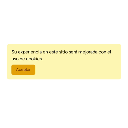
Su experiencia en este sitio será mejorada con el
uso de cookies.
Aceptar
Los teatros en Paraguay son espacios fundamentales para la
expresión artística y cultural del país. A través de sus
escenarios, se presentan obras teatrales, musicales, danza, y
otras manifestaciones escénicas que reflejan la diversidad y
riqueza cultural paraguaya. Estos recintos, tanto históricos
como modernos, fomentan la creación y difusión de las artes
escénicas, ofreciendo a artistas locales y nacionales un lugar