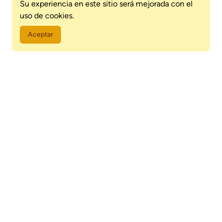
Su experiencia en este sitio será mejorada con el
uso de cookies.
Aceptar
+
−
×
WISNER - FÁBRICA DE CHOCOLATE
Jejui c, Av. San Antonio, San Antonio
Abrir en google maps