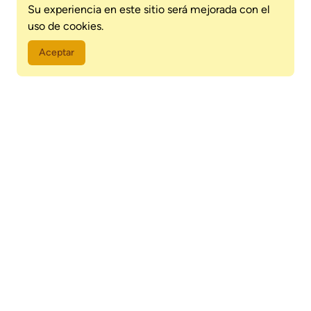
Su experiencia en este sitio será mejorada con el
uso de cookies.
Aceptar
El turismo de aventura en Paraguay combina naturaleza y
adrenalina en escenarios únicos, ríos caudalosos y cerros
imponentes. Ofrece experiencias como senderismo, kayak,
canopy y avistamiento de fauna silvestre. Es ideal para quienes
buscan desconectarse y vivir la biodiversidad del país de forma
activa.