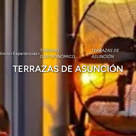
TURISMO
TERRAZAS DE
Inicio
>
Experiencias
>
>
GASTRONÓMICO
ASUNCIÓN
TERRAZAS DE ASUNCIÓN