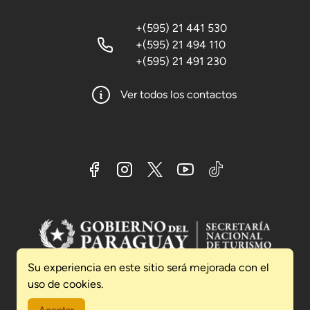
+(595) 21 441 530
+(595) 21 494 110
+(595) 21 491 230
Ver todos los contactos
Su experiencia en este sitio será mejorada con el
uso de cookies.
2026 © Secretaría Nacional de Turismo SENATUR
Presidencia de la República del Paraguay