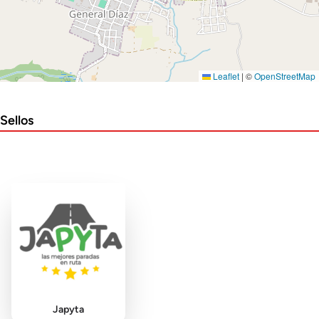
Leaflet
|
©
OpenStreetMap
Sellos
Japyta