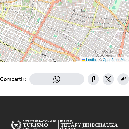
Leaflet
|
©
OpenStreetMap
Compartir: