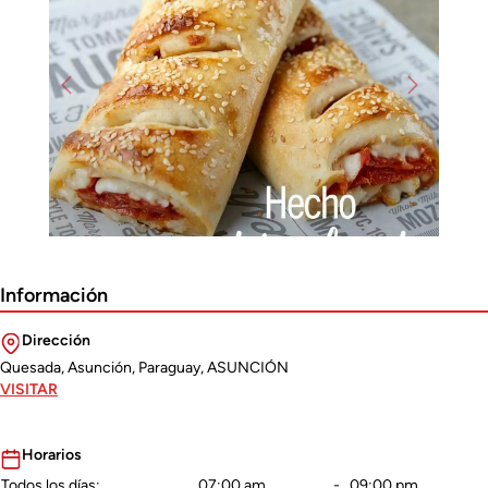
Previous
Next
Información
Dirección
Quesada, Asunción, Paraguay, ASUNCIÓN
VISITAR
Horarios
Todos los dí­as:
07:00 am
-
09:00 pm