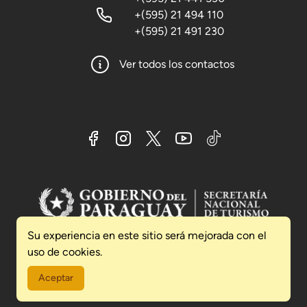
+(595) 21 494 110
+(595) 21 491 230
Ver todos los contactos
Su experiencia en este sitio será mejorada con el
uso de cookies.
2026 © Secretaría Nacional de Turismo SENATUR
Presidencia de la República del Paraguay
Aceptar