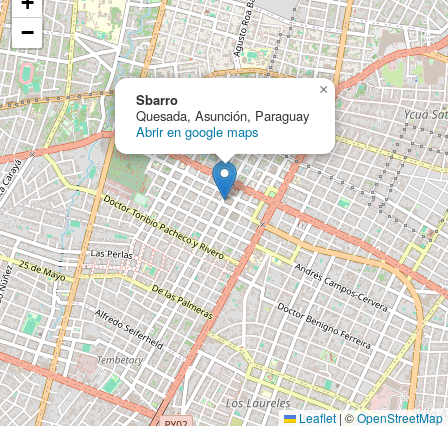
+
−
×
Sbarro
Quesada, Asunción, Paraguay
Abrir en google maps
Leaflet
|
©
OpenStreetMap