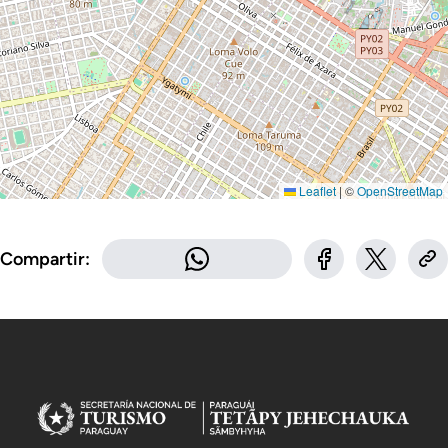
Leaflet
|
©
OpenStreetMap
Compartir: