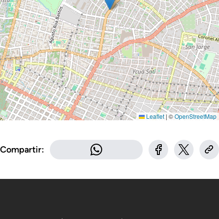
Leaflet
|
©
OpenStreetMap
Compartir: